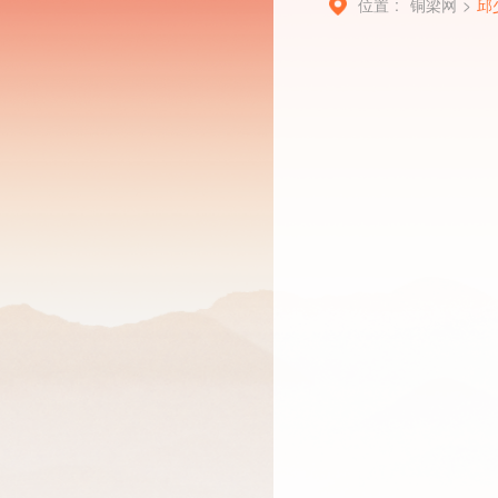
位置 :
铜梁网
>
邱