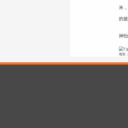
米
的披
邱
神怡
驾车